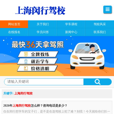
网站首页
关于我们
学车课程
驾校风采
在线报名
学员问答
新闻中心
联系我们
关键字:
上海闵行驾校
2026年
上海闵行驾校
怎么样？咨询电话是多少？
住在闵行想学车的宝子们，是不是在选驾校上犯了难？别慌！今天就给你们扒一