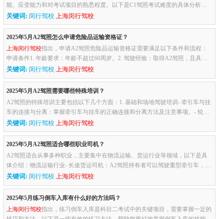
能、应变能力和对考试项目的熟悉程度。以下是C1驾照考试难度的具体分析：1.
考试内容C1驾照考试包括四个科目：- 科目一：理论考试，内容包括交通...
关键词:
闵行驾校
上海闵行驾校
2025年5月A2驾照怎么申请危险品运输资格证？
上海闵行驾校
指出，申请A2驾照危险品运输资格证需要满足以下条件和流程：
申请条件1. 年龄要求：年龄不超过60周岁。2. 驾驶经验：取得A2驾照，且具有2
年以上普通货物运输从业资格。3. 事故记录：3年内无重大以上交通责...
关键词:
闵行驾校
上海闵行驾校
2025年5月A2驾照需要哪些特殊培训？
A2驾照的特殊培训主要包括以下几个方面：1. 基础和场地驾驶培训- 牵引车与挂
车的连接与分离：掌握牵引车与挂车的正确连接和分离方法及注意事项。- 轮胎
更换：学习车辆后轮外侧轮胎的拆卸和安装方法，以及千斤顶的使用...
关键词:
闵行驾校
上海闵行驾校
2025年5月A2驾照适合哪些职业司机？
A2驾照适合从事多种职业，主要集中在物流运输、货运行业等领域，以下是具
体介绍：物流运输行业- 长途货运司机：A2驾照持有者可以驾驶重型牵引车，负
责跨地区运输货物。例如，在物流公司或货运公司担任司机，负责货物...
关键词:
闵行驾校
上海闵行驾校
2025年5月练习倒车入库有什么好的方法吗？
上海闵行驾校
指出，练习倒车入库是科目二考试中的关键项目，需要掌握一定的
技巧和方法。以下是一些有效的练习方法，帮助您更好地掌握倒车入库的技能：