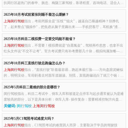
扒闵行区超热门的春申、旗忠、梅陇三家驾校，靠谱程度、咨询电话、适合人群
全说透，帮你选到最合心意的那家，少走弯路少踩坑。春申驾校：教...
2025年10月考试前紧张到睡不着怎么缓解？
上海闵行驾校
指出，考前闭眼全是“压线”“熄火”，越逼自己睡越精神？别挣扎
了，起来整点“骚操作”，把焦虑从脑子里薅出来——手机扔客厅，耳机换“渣男”
刷题APP、锦鲤转发统统停！越刷越上头。换首渣男情歌，跟...
2025年10月科目二模拟费一定要交吗能不能省？
上海闵行驾校
指出，不需要！模拟费就是“自愿氪金”，驾校再咋忽悠，也拿不出
红头文件说“不交不让考”。官方考试费只有补考费那几十块，模拟纯属加餐——
你觉得自己技术够刚，直接跳过就行，法律层面一点毛病没有。...
2025年10月科三直线行驶总跑偏怎么办？
上海闵行驾校
指出，“直线行驶”听着最容易，跑起来最打脸——方向盘跟泥鳅似
的，明明没动，车却斜着去对面车道蹦迪。别慌，直线跑偏说白了就三个锅：手
抖、眼瞎、参照物没找对。按下面这套“流氓流程”练，三天就能...
2025年5月科目二最难的部分是哪些？
闵行驾校指出，科目二考试中，倒车入库和坡道定点停车与起步通常被认为是难
度较高的部分，以下是具体分析：倒车入库- 操作复杂：需要精准控制方向盘和
离合器，同时观察后视镜，调整车辆位置。- 空间感知要求高：学员...
关键词:
闵行驾校
上海闵行驾校
2025年5月C1驾照考试难度大吗？
上海闵行驾校
指出，C1驾照考试的难度因人而异，主要取决于学员的驾驶技