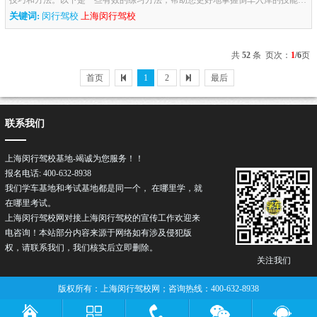
1. 熟悉车辆和场地- 熟悉车辆：在练习前，先熟悉车辆的尺寸、后视...
关键词:
闵行驾校
上海闵行驾校
共
52
条 页次：
1
/6
页
首页
1
2
最后
联系我们
上海闵行驾校基地-竭诚为您服务！！
报名电话: 400-632-8938
我们学车基地和考试基地都是同一个， 在哪里学，就
在哪里考试。
上海闵行驾校网对接上海闵行
驾校
的宣传工作欢迎来
电咨询！本站部分内容来源于网络如有涉及侵犯版
权，请联系我们，我们核实后立即删除。
关注我们
版权所有：上海闵行驾校网；咨询热线：400-632-8938