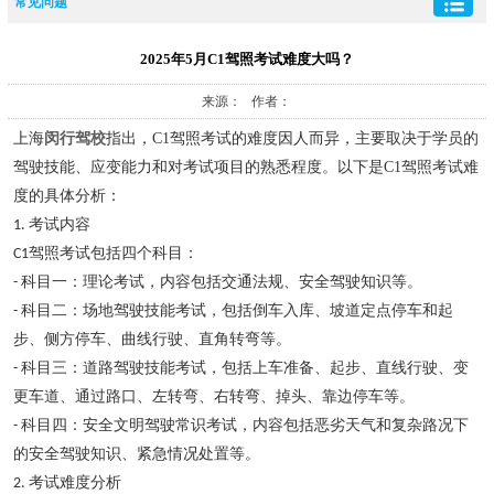
常见问题
2025年5月C1驾照考试难度大吗？
来源： 作者：
上海
闵行驾校
指出，C1
驾照考试的难度因人而异，主要取决于学员的
驾驶技能、应变能力和对考试项目的熟悉程度。以下是
C1
驾照考试难
度的具体分析：
考试内容
1.
驾照考试包括四个科目：
C1
科目一：理论考试，内容包括交通法规、安全驾驶知识等。
-
科目二：场地驾驶技能考试，包括倒车入库、坡道定点停车和起
-
步、侧方停车、曲线行驶、直角转弯等。
科目三：道路驾驶技能考试，包括上车准备、起步、直线行驶、变
-
更车道、通过路口、左转弯、右转弯、掉头、靠边停车等。
科目四：安全文明驾驶常识考试，内容包括恶劣天气和复杂路况下
-
的安全驾驶知识、紧急情况处置等。
考试难度分析
2.