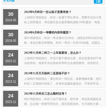
常见问题
2024年6月科目一怎么练才是最有效？
30
上海闵行驾校指出，科目一是属于理论考试，需要学员在计算
2024-05
机上回答题目，考试题目是从题库随机抽取100到题目，每題1
分，90分合格。题目是由选择题和判断题构成，选择或判断完
以后在界面上点击下一题就会确认所选答案...
2024年6月科目一考哪些内容和题型？
30
闵行驾校指出，科目一考试满分为100分，成绩达到90分的为合
2024-05
格，考试次数没有限制。科目一考试一共有100道题。试题以文
字或图片、视频等情景形式表现，题型为判断题、单项选择
题。判断题占40%，单项选择题占60%。科目...
2023年11月科二科三一上车就紧张，怎么办？
24
上海闵行驾校指出，学员只要不紧张过度，其实是更有利于考
2023-11
试发挥的。很多学员在面临驾考时总会感觉紧张，还有部分学
员科目二科目三一上车手脚就抖得厉害，甚至腿抖到影响考试
直接熄火。昨天就有学员向小编咨询了这个...
2023年11月天天练科二还是练不好？
24
上海闵行驾校指出，通过科目一理论后，就要接触车辆，进行
2023-11
科目二五项操作训练了，本来应该越练越进步，可有些学员却
怎么练都练不好…科目二，是一个难点科目，不少学员在此项
目上败下阵来，更有甚者连续考了五次也无...
2023年11月科目三怎么顺利过考？
24
闵行驾校指出，科目三由于项目多、细节多，考试容易顾此失
2023-11
彼，忘记做一些细节而扣分，甚至直接挂科。今天就给大家总