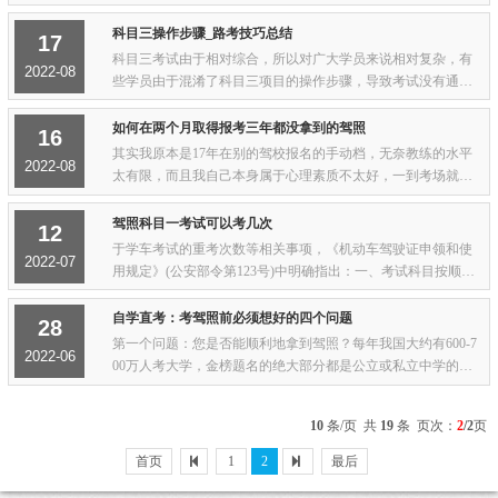
结出科目三16项技巧，难点就在这里，快来看！1、科目三靠边
停车提前减速、考核动作、转向灯时间、多...
科目三操作步骤_路考技巧总结
17
科目三考试由于相对综合，所以对广大学员来说相对复杂，有
2022-08
些学员由于混淆了科目三项目的操作步骤，导致考试没有通
过，在这里，驾驶员考试网为大家总结了科目三的四项基本操
作步骤，分别是上车启动步骤、停车步骤、转...
如何在两个月取得报考三年都没拿到的驾照
16
其实我原本是17年在别的驾校报名的手动档，无奈教练的水平
2022-08
太有限，而且我自己本身属于心理素质不太好，一到考场就极
度紧张，导致一直没有考出来。到了20年马上3年就要过期了，
在朋友的介绍下转到了派学车的驾校继续学...
驾照科目一考试可以考几次
12
于学车考试的重考次数等相关事项，《机动车驾驶证申领和使
2022-07
用规定》(公安部令第123号)中明确指出：一、考试科目按顺
序，考试之前要预约三个科目按顺序分别预约考试，每个科目
预约后可以考试一次、补考一次。不参加补考...
自学直考：考驾照前必须想好的四个问题
28
第一个问题：您是否能顺利地拿到驾照？每年我国大约有600-7
2022-06
00万人考大学，金榜题名的绝大部分都是公立或私立中学的学
生，自学直考上大学的不仅是凤毛麟角，而且他们付出了几倍
于在校生的心血，这告诉了我们一个道理：...
10
条/页 共
19
条 页次：
2
/2
页
首页
1
2
最后